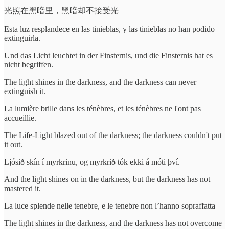
光照在黑暗里，黑暗却不接受光
Esta luz resplandece en las tinieblas, y las tinieblas no han podido
extinguirla.
Und das Licht leuchtet in der Finsternis, und die Finsternis hat es
nicht begriffen.
The light shines in the darkness, and the darkness can never
extinguish it.
La lumière brille dans les ténèbres, et les ténèbres ne l'ont pas
accueillie.
The Life-Light blazed out of the darkness; the darkness couldn't put
it out.
Ljósið skín í myrkrinu, og myrkrið tók ekki á móti því.
And the light shines on in the darkness, but the darkness has not
mastered it.
La luce splende nelle tenebre, e le tenebre non l’hanno sopraffatta
The light shines in the darkness, and the darkness has not overcome