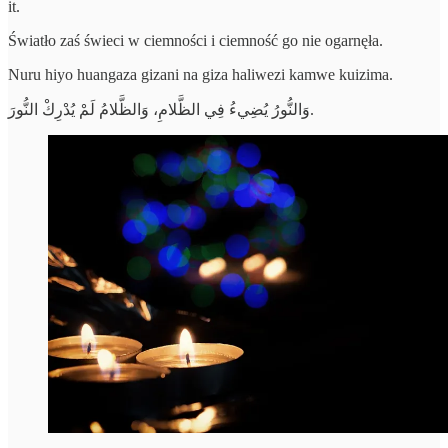
it.
Światło zaś świeci w ciemności i ciemność go nie ogarnęła.
Nuru hiyo huangaza gizani na giza haliwezi kamwe kuizima.
وَالنُّورُ يُضِيءُ فِي الظَّلامِ، وَالظَّلامُ لَمْ يُدْرِكْ النُّورَ.